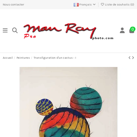
Nous contacter
Français
Liste de souhaits (
0
)
0
Accueil
Peintures
Transfiguration d'un cactus - I