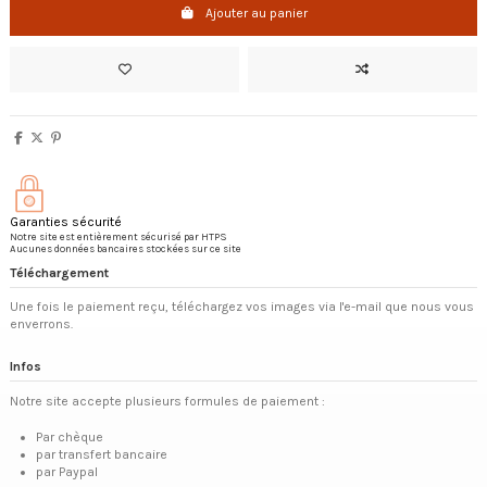
Ajouter au panier
Garanties sécurité
Notre site est entièrement sécurisé par HTPS
Aucunes données bancaires stockées sur ce site
Téléchargement
Une fois le paiement reçu, téléchargez vos images via l'e-mail que nous vous
enverrons.
Infos
Notre site accepte plusieurs formules de paiement :
Par chèque
par transfert bancaire
par Paypal