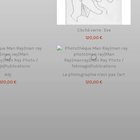
Cliché verre : Eve
120,00 €
Ady
La photographie n'est pas l'art
120,00 €
120,00 €