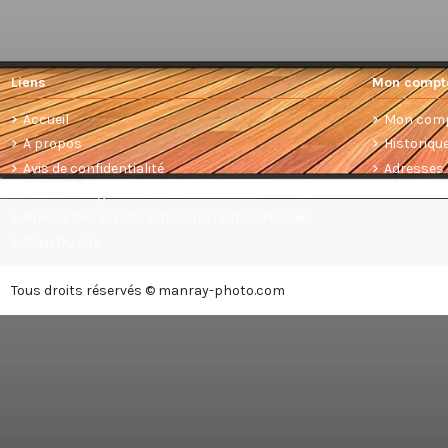
Liens
Mon compt
Accueil
Mon com
A propos
Historiq
Avis de confidentialité
Adresses
Conditions générales de vente
Prévoir des achats ultérieurs : listes d'envies
Plan Du site
Tous droits réservés © manray-photo.com