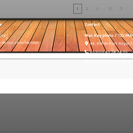
1
2
3
…
21
e
Contact
pte
Man Ray photo / TELIMA
ue de vos commandes
46, Bld de Port Royal 
+33(0)1 43 36 36 55
telimage@telimage.c