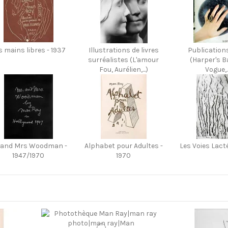
s mains libres - 1937
Illustrations de livres
Publication
surréalistes (L'amour
(Harper's B
Fou, Aurélien,...)
Vogue,..
 and Mrs Woodman -
Alphabet pour Adultes -
Les Voies Lact
1947/1970
1970