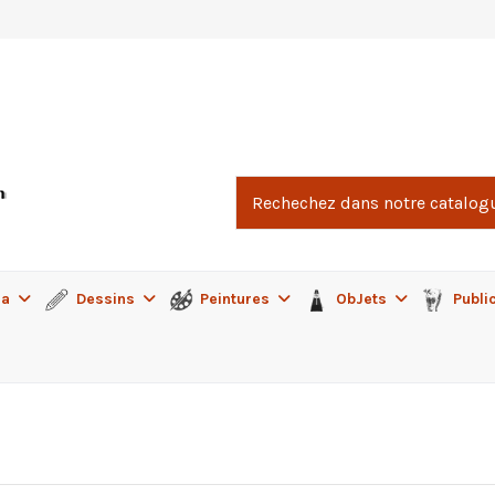
ma
Dessins
Peintures
ObJets
Publi