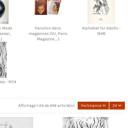
s Mode
Parution dans
Alphabet for Adults -
azaar,
magazines (VU, Paris
1948
.)
Magazine, ...)
ées - 1974
Affichage 1-24 de 496 article(s)
Pertinance
24