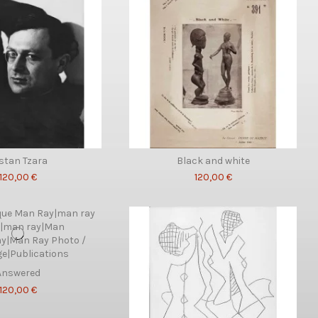
istan Tzara
Black and white
120,00 €
120,00 €
Answered
120,00 €