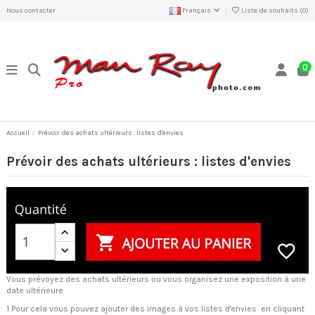
Nous contacter
Français
Liste de souhaits (
0
)
0
Accueil
Prévoir des achats ultérieurs : listes d'envies
Prévoir des achats ultérieurs : listes d'envies
Vous prévoyez des achats ultérieurs ou vous organisez une exposition à une
date ultérieure
1 Pour cela vous pouvez ajouter des images à vos listes d'envies en cliquant