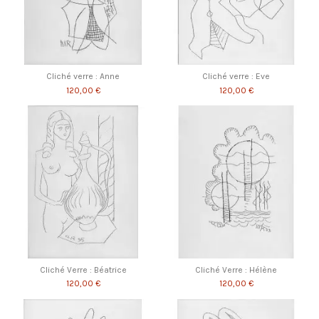
Cliché verre : Anne
Cliché verre : Eve
120,00 €
120,00 €
Cliché Verre : Béatrice
Cliché Verre : Hélène
120,00 €
120,00 €