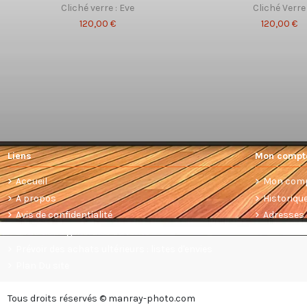
Cliché verre : Eve
Cliché Verre
120,00 €
120,00 €
Liens
Mon compt
Accueil
Mon com
A propos
Historiq
Avis de confidentialité
Adresses
Conditions générales de vente
Prévoir des achats ultérieurs : listes d'envies
Plan Du site
Tous droits réservés © manray-photo.com