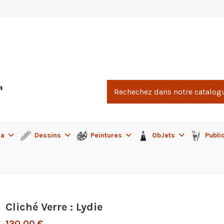
ma
Dessins
Peintures
ObJets
Publi
Cliché Verre : Lydie
120,00 €