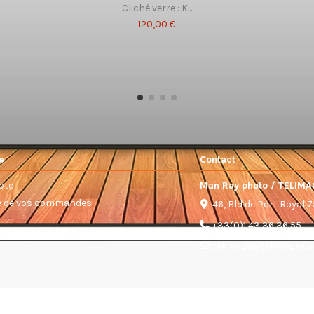
Cliché verre : K...
120,00 €
e
Contact
pte
Man Ray photo / TELIMA
ue de vos commandes
46, Bld de Port Royal 
+33(0)1 43 36 36 55
telimage@telimage.c