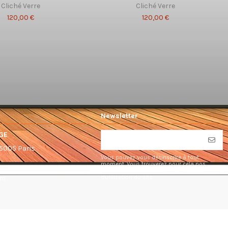
Cliché Verre
Cliché Verre
120,00 €
120,00 €
Newsletter
GE
75005 Paris
Vous pouvez vous désinscrire à tout
moment. Vous trouverez pour cela nos
informations de contact dans les conditions
d'utilisation du site.
om