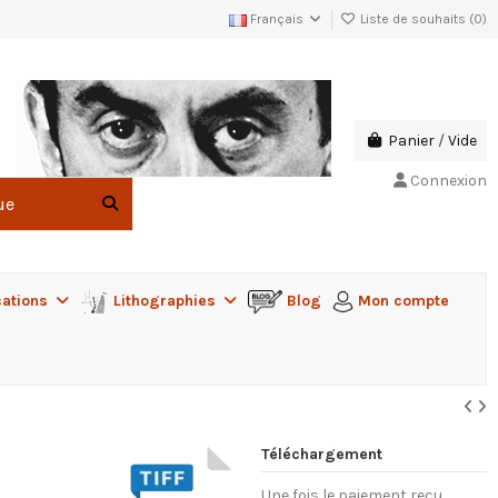
Français
Liste de souhaits (
0
)
Panier
/
Vide
Connexion
cations
Lithographies
Blog
Mon compte
Téléchargement
Une fois le paiement reçu,