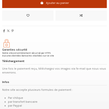
Ajouter au panier
Garanties sécurité
Notre site est entièrement sécurisé par HTPS
Aucunes données bancaires stockées sur ce site
Téléchargement
Une fois le paiement reçu, téléchargez vos images via l'e-mail que nous vous
enverrons.
Infos
Notre site accepte plusieurs formules de paiement :
Par chèque
par transfert bancaire
par Paypal