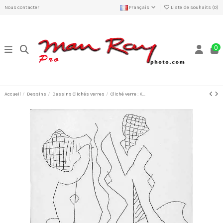
Nous contacter
Français
Liste de souhaits (
0
)
0
Accueil
Dessins
Dessins Clichés verres
Cliché verre : K...