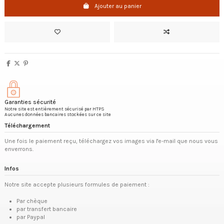
Ajouter au panier
Garanties sécurité
Notre site est entièrement sécurisé par HTPS
Aucunes données bancaires stockées sur ce site
Téléchargement
Une fois le paiement reçu, téléchargez vos images via l'e-mail que nous vous
enverrons.
Infos
Notre site accepte plusieurs formules de paiement :
Par chèque
par transfert bancaire
par Paypal