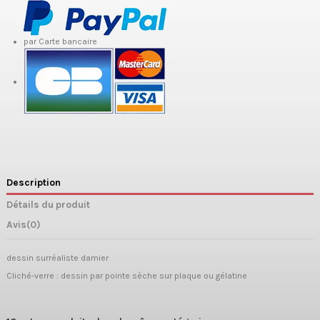
par Carte bancaire
Description
Détails du produit
Avis
(0)
dessin surréaliste damier
Cliché-verre : dessin par pointe sèche sur plaque ou gélatine