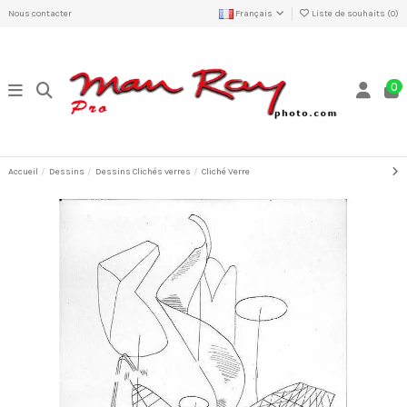
Nous contacter
Français
Liste de souhaits (
0
)
0
Accueil
Dessins
Dessins Clichés verres
Cliché Verre