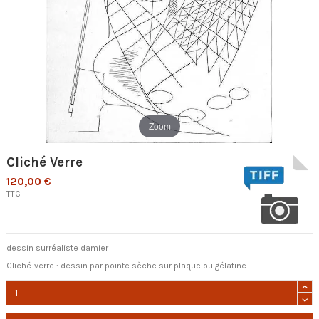
Zoom
Cliché Verre
120,00 €
TTC
dessin surréaliste damier
Cliché-verre : dessin par pointe sèche sur plaque ou gélatine