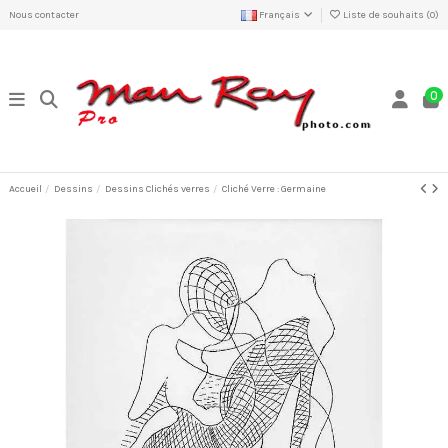
Nous contacter
Français
Liste de souhaits (
0
)
0
Accueil
Dessins
Dessins Clichés verres
Cliché Verre : Germaine