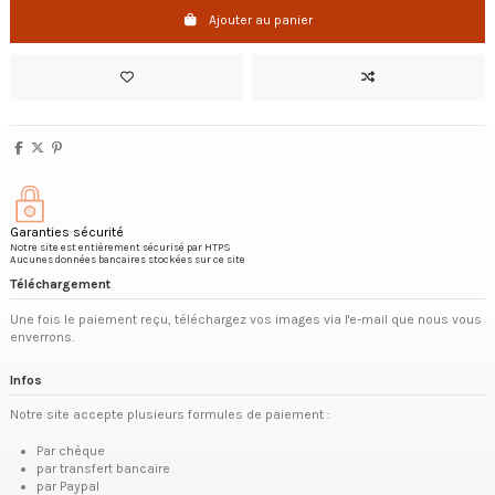
Ajouter au panier
Garanties sécurité
Notre site est entièrement sécurisé par HTPS
Aucunes données bancaires stockées sur ce site
Téléchargement
Une fois le paiement reçu, téléchargez vos images via l'e-mail que nous vous
enverrons.
Infos
Notre site accepte plusieurs formules de paiement :
Par chèque
par transfert bancaire
par Paypal