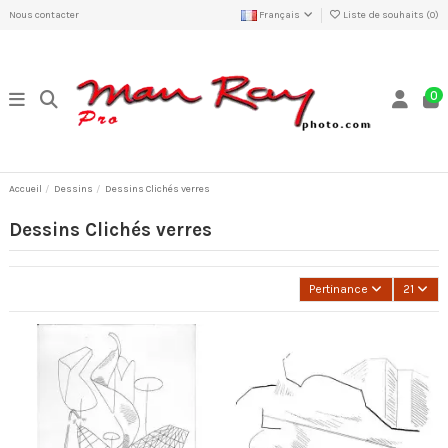
Nous contacter
Français
Liste de souhaits (
0
)
0
Accueil
Dessins
Dessins Clichés verres
Dessins Clichés verres
Pertinance
21