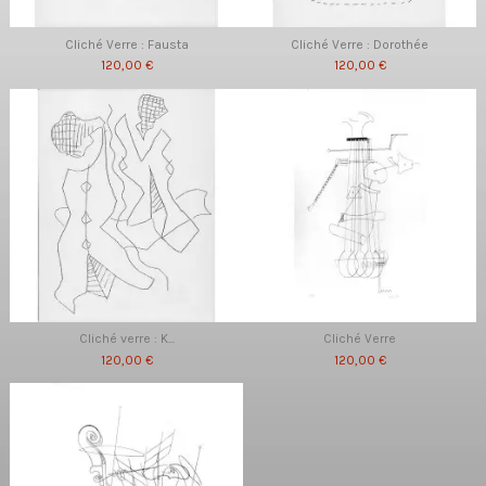
Cliché Verre : Fausta
Cliché Verre : Dorothée
120,00 €
120,00 €
Cliché verre : K...
Cliché Verre
120,00 €
120,00 €