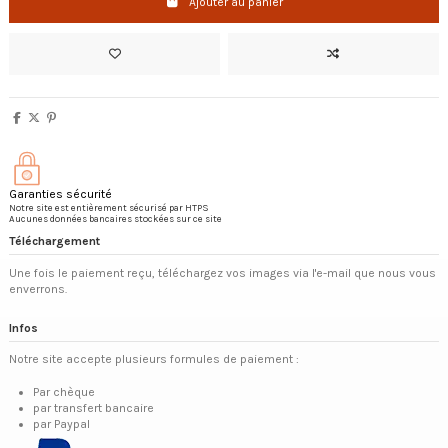
Ajouter au panier
Garanties sécurité
Notre site est entièrement sécurisé par HTPS
Aucunes données bancaires stockées sur ce site
Téléchargement
Une fois le paiement reçu, téléchargez vos images via l'e-mail que nous vous
enverrons.
Infos
Notre site accepte plusieurs formules de paiement :
Par chèque
par transfert bancaire
par Paypal