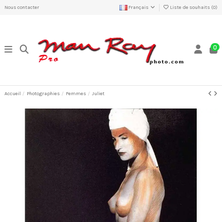
Nous contacter
Français
Liste de souhaits (
0
)
0
Accueil
Photographies
Femmes
Juliet