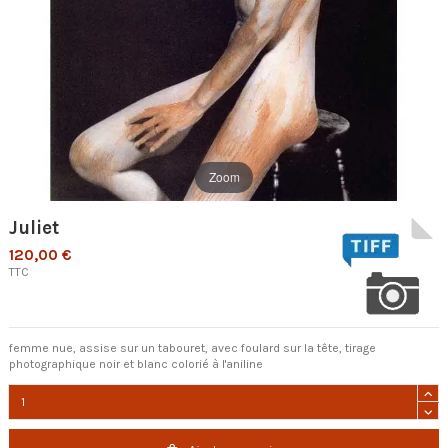
Zoom
Juliet
120,00 €
TTC
femme nue, assise sur un tabouret, avec foulard sur la tête, tirage
photographique noir et blanc colorié à l'aniline