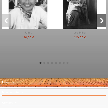
Juliet
Lee Miller
120,00 €
120,00 €
Liens
Mon compte
Contact