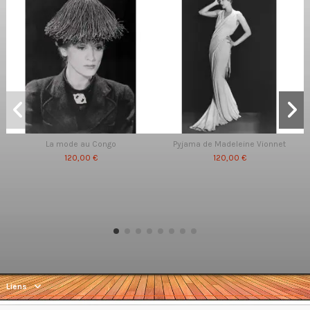
La mode au Congo
Pyjama de Madeleine Vionnet
120,00 €
120,00 €
Liens