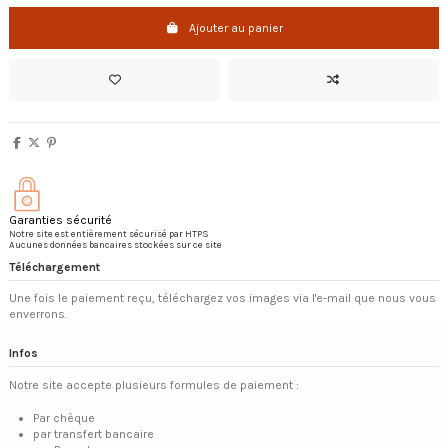
Ajouter au panier
Garanties sécurité
Notre site est entièrement sécurisé par HTPS
Aucunes données bancaires stockées sur ce site
Téléchargement
Une fois le paiement reçu, téléchargez vos images via l'e-mail que nous vous
enverrons.
Infos
Notre site accepte plusieurs formules de paiement :
Par chèque
par transfert bancaire