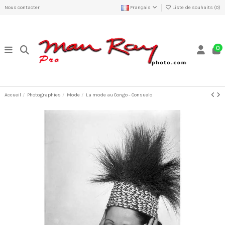
Nous contacter
Français
Liste de souhaits (
0
)
0
Accueil
Photographies
Mode
La mode au Congo - Consuelo