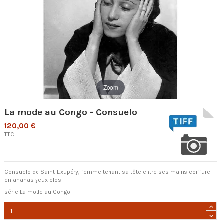
Zoom
La mode au Congo - Consuelo
120,00 €
TTC
Consuelo de Saint-Exupéry,
femme tenant sa tête entre ses mains coiffure
en ananas yeux clos
série La mode au Congo