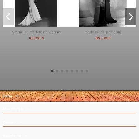
Pyjama de Madeleine Vionnet
Mode (superposition)
120,00 €
120,00 €
Liens
Mon compte
Contact
Newsletter