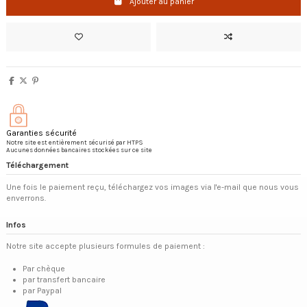
Ajouter au panier
Garanties sécurité
Notre site est entièrement sécurisé par HTPS
Aucunes données bancaires stockées sur ce site
Téléchargement
Une fois le paiement reçu, téléchargez vos images via l'e-mail que nous vous
enverrons.
Infos
Notre site accepte plusieurs formules de paiement :
Par chèque
par transfert bancaire
par Paypal