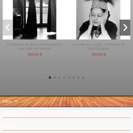
Comtesse de Beauchamp portant
La mode au Congo : Consuelo de
une robe de Vionnet
Saint-Exupéry
120,00 €
120,00 €
Liens
Mon compte
Contact