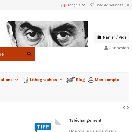
Français
Liste de souhaits (
0
)
Panier
/
Vide
Connexion
cations
Lithographies
Blog
Mon compte
Téléchargement
Une fois le paiement reçu,