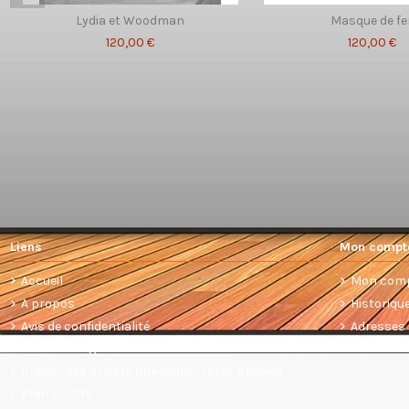
Lydia et Woodman
Masque de fe
120,00 €
120,00 €
Liens
Mon compt
Accueil
Mon com
A propos
Historiq
Avis de confidentialité
Adresses
Conditions générales de vente
Prévoir des achats ultérieurs : listes d'envies
Plan Du site