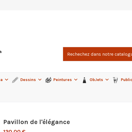
ma
Dessins
Peintures
ObJets
Publi
Pavillon de l'élégance
120,00 €