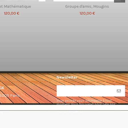
et Mathématique
Groupe d'amis, Mougins
120,00 €
120,00 €
Newsletter
GE
75005 Paris
Vous pouvez vous désinscrire à tout
moment. Vous trouverez pour cela nos
informations de contact dans les conditions
d'utilisation du site.
om