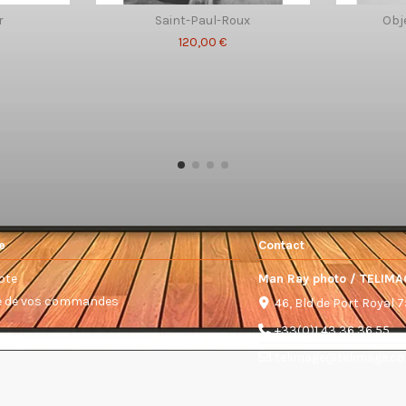
r
Saint-Paul-Roux
Obj
120,00 €
e
Contact
pte
Man Ray photo / TELIMA
ue de vos commandes
46, Bld de Port Royal 
+33(0)1 43 36 36 55
telimage@telimage.c