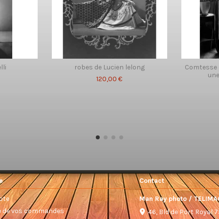
lli
robes de Lucien lelong
Comtesse 
une
120,00 €
e
Contact
pte
Man Ray photo / TELIMA
ue de vos commandes
46, Bld de Port Royal 