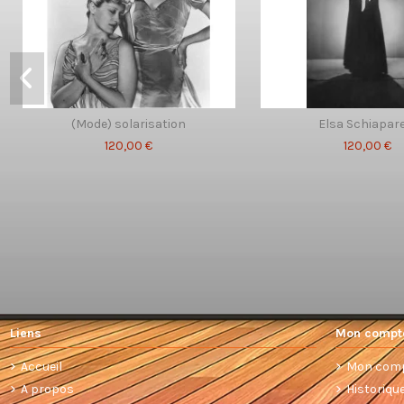
(Mode) solarisation
Elsa Schiapare
120,00 €
120,00 €
Liens
Mon compt
Accueil
Mon com
A propos
Historiq