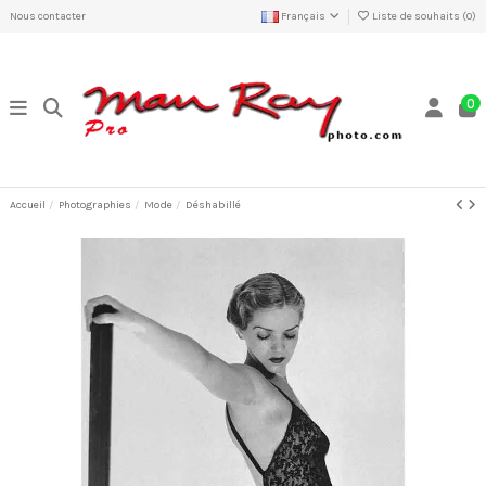
Nous contacter
Français
Liste de souhaits (
0
)
0
Accueil
Photographies
Mode
Déshabillé