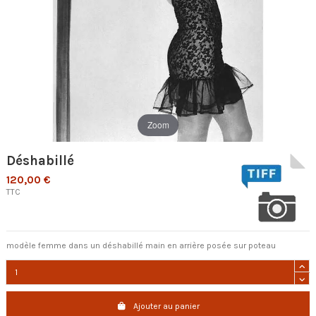
Zoom
Déshabillé
120,00 €
TTC
modèle femme dans un déshabillé main en arrière posée sur poteau
Ajouter au panier