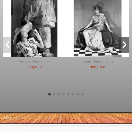
Tamara Toumanova
Peggy Guggenheim
120,00 €
120,00 €
Liens
Mon compte