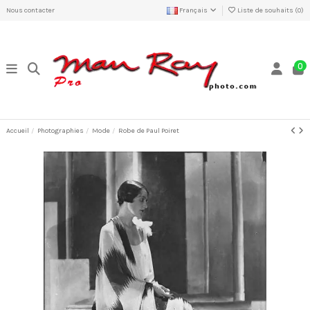
Nous contacter
Français
Liste de souhaits (
0
)
0
Accueil
Photographies
Mode
Robe de Paul Poiret