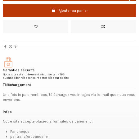
Ajouter au panier
Garanties sécurité
Notre site est entièrement sécurisé par HTPS
Aucunes données bancaires stockées sur ce site
Téléchargement
Une fois le paiement reçu, téléchargez vos images via l'e-mail que nous vous
enverrons.
Infos
Notre site accepte plusieurs formules de paiement :
Par chèque
par transfert bancaire