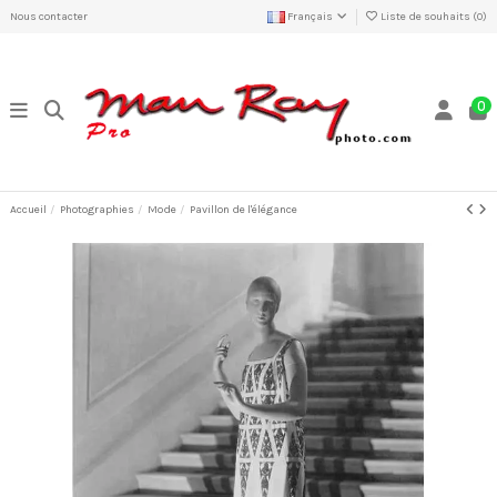
Nous contacter
Français
Liste de souhaits (
0
)
0
Accueil
Photographies
Mode
Pavillon de l'élégance