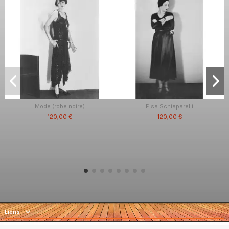
Mode (robe noire)
Elsa Schiaparelli
120,00 €
120,00 €
Liens