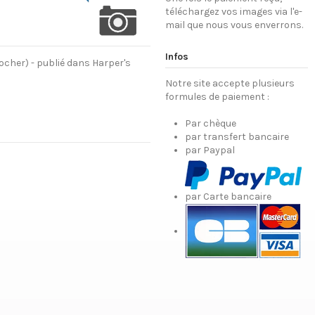
téléchargez vos images via l'e-
mail que nous vous enverrons.
Infos
ocher) - publié dans Harper's
Notre site accepte plusieurs
formules de paiement :
Par chèque
par transfert bancaire
par Paypal
par Carte bancaire