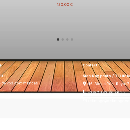
120,00 €
e
Contact
pte
Man Ray photo / TELIMA
ue de vos commandes
46, Bld de Port Royal 
+33(0)1 43 36 36 55
telimage@telimage.c