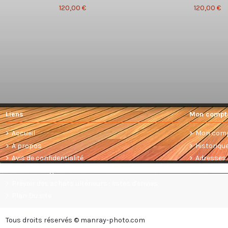
120,00 €
120,00 €
Liens
Mon compt
Accueil
Mon com
A propos
Historiq
Avis de confidentialité
Adresses
Conditions générales de vente
Prévoir des achats ultérieurs : listes d'envies
Plan Du site
Tous droits réservés © manray-photo.com