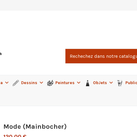
ma
Dessins
Peintures
ObJets
Publi
Mode (Mainbocher)
120,00 €