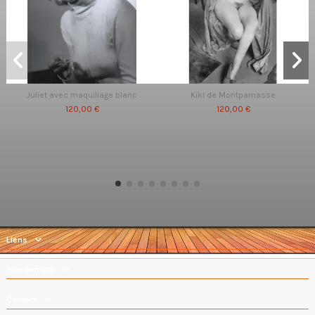
Juliet avec maquillage blanc
Kiki de Montparnasse
120,00 €
120,00 €
Liens
Mon compte
Contact