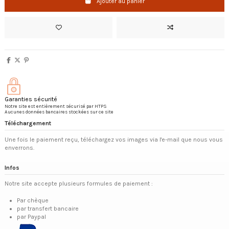
Ajouter au panier
Garanties sécurité
Notre site est entièrement sécurisé par HTPS
Aucunes données bancaires stockées sur ce site
Téléchargement
Une fois le paiement reçu, téléchargez vos images via l'e-mail que nous vous
enverrons.
Infos
Notre site accepte plusieurs formules de paiement :
Par chèque
par transfert bancaire
par Paypal