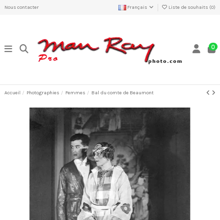
Nous contacter
Français
Liste de souhaits (
0
)
0
Accueil
Photographies
Femmes
Bal du comte de Beaumont