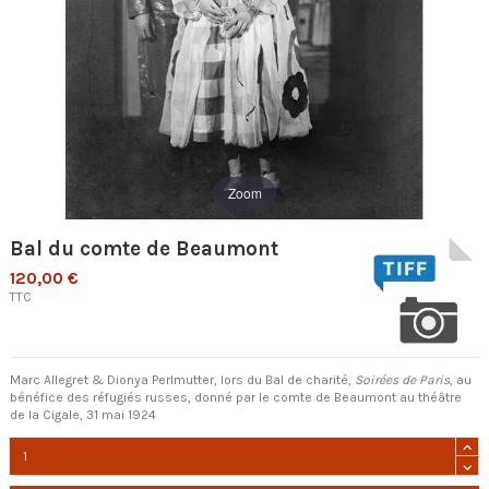
Zoom
Bal du comte de Beaumont
120,00 €
TTC
Marc Allegret & Dionya Perlmutter, lors du Bal de charité,
Soirées de Paris
, au
bénéfice des réfugiés russes, donné par le comte de Beaumont au théâtre
de la Cigale, 31 mai 1924