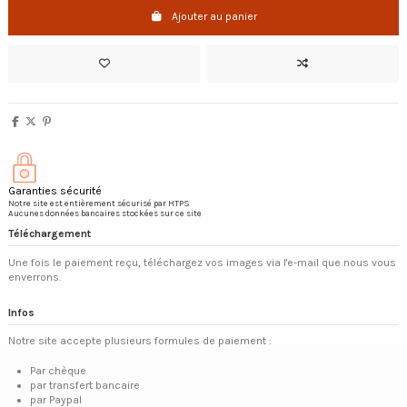
Ajouter au panier
Garanties sécurité
Notre site est entièrement sécurisé par HTPS
Aucunes données bancaires stockées sur ce site
Téléchargement
Une fois le paiement reçu, téléchargez vos images via l'e-mail que nous vous
enverrons.
Infos
Notre site accepte plusieurs formules de paiement :
Par chèque
par transfert bancaire
par Paypal