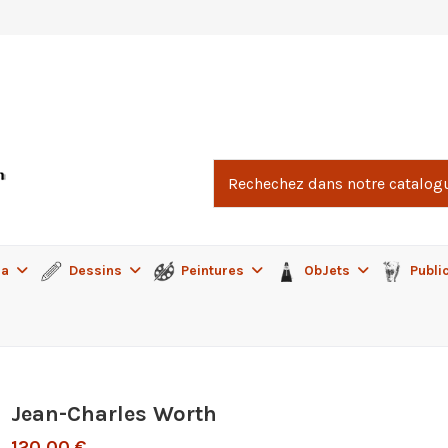
ma
Dessins
Peintures
ObJets
Publi
Jean-Charles Worth
120,00 €