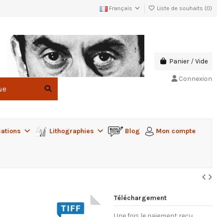
Français
Liste de souhaits (
0
)
Panier
/
Vide
Connexion
cations
Lithographies
Blog
Mon compte
Téléchargement
Une fois le paiement reçu,