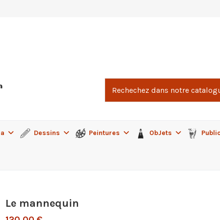
ma
Dessins
Peintures
ObJets
Publi
Le mannequin
120,00 €