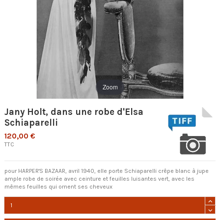
Zoom
Jany Holt, dans une robe d'Elsa
Schiaparelli
120,00 €
TTC
pour HARPER'S BAZAAR, avril 1940, elle porte Schiaparelli crêpe blanc à jupe
ample robe de soirée avec ceinture et feuilles luisantes vert, avec les
mêmes feuilles qui ornent ses cheveux