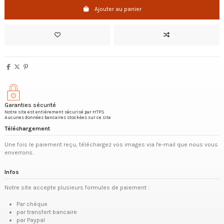
Ajouter au panier
Garanties sécurité
Notre site est entièrement sécurisé par HTPS
Aucunes données bancaires stockées sur ce site
Téléchargement
Une fois le paiement reçu, téléchargez vos images via l'e-mail que nous vous
enverrons.
Infos
Notre site accepte plusieurs formules de paiement :
Par chèque
par transfert bancaire
par Paypal