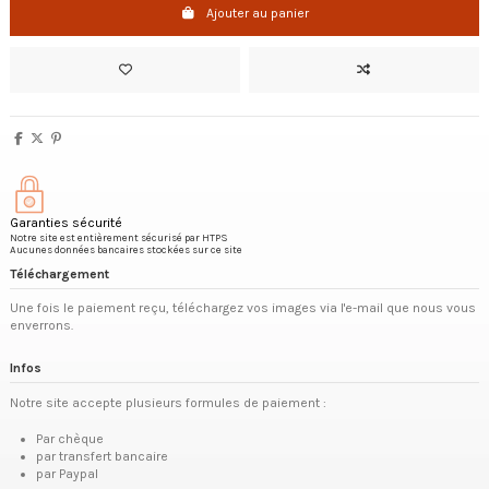
Ajouter au panier
Garanties sécurité
Notre site est entièrement sécurisé par HTPS
Aucunes données bancaires stockées sur ce site
Téléchargement
Une fois le paiement reçu, téléchargez vos images via l'e-mail que nous vous
enverrons.
Infos
Notre site accepte plusieurs formules de paiement :
Par chèque
par transfert bancaire
par Paypal