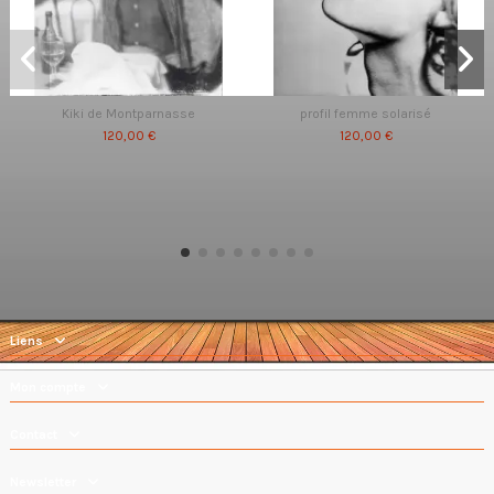
Kiki de Montparnasse
profil femme solarisé
120,00 €
120,00 €
Liens
Mon compte
Contact
Newsletter