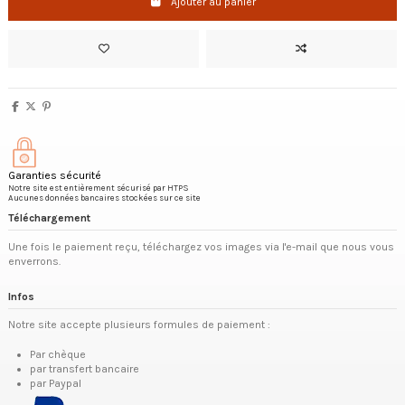
Ajouter au panier
Garanties sécurité
Notre site est entièrement sécurisé par HTPS
Aucunes données bancaires stockées sur ce site
Téléchargement
Une fois le paiement reçu, téléchargez vos images via l'e-mail que nous vous
enverrons.
Infos
Notre site accepte plusieurs formules de paiement :
Par chèque
par transfert bancaire
par Paypal