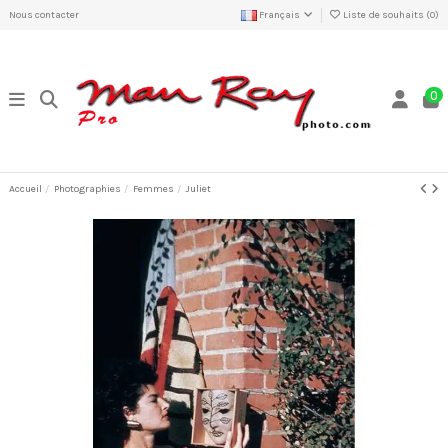
Nous contacter
Français
Liste de souhaits (
0
)
0
Accueil
Photographies
Femmes
Juliet