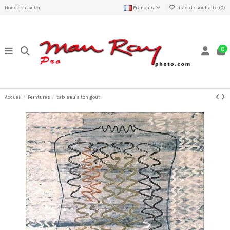
Nous contacter
Français
Liste de souhaits (
0
)
0
Accueil
Peintures
tableau à ton goût