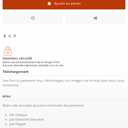
Ajouter au panier
Garanties sécurité
Notre site est entièrement sécurisé par HTPS
Aucunes données bancaires stockées sur ce site
Téléchargement
Une fois le paiement reçu, téléchargez vos images via l'e-mail que nous vous
enverrons.
Infos
Notre site accepte plusieurs formules de paiement :
Par chèque
par transfert bancaire
par Paypal