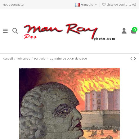
Nous contacter
Français
Liste de souhaits (
0
)
0
Accueil
Peintures
Portrait imaginaire de D.A.F. de Sade