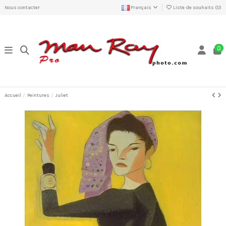
Nous contacter
Français
Liste de souhaits (
0
)
0
Accueil
Peintures
Juliet