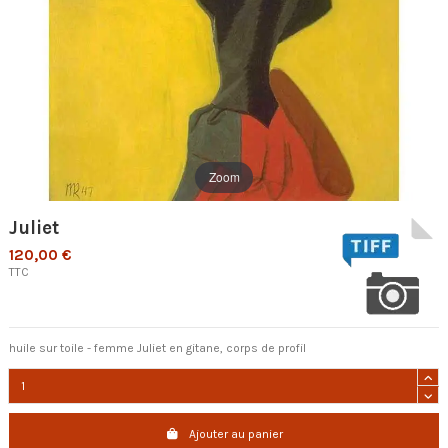
Zoom
Juliet
120,00 €
TTC
huile sur toile - femme Juliet en gitane, corps de profil
Ajouter au panier