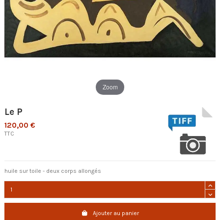
Zoom
Le P
120,00 €
TTC
huile sur toile - deux corps allongés
Ajouter au panier