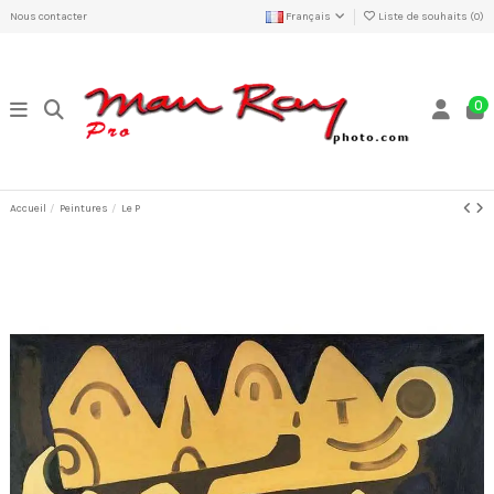
Nous contacter
Français
Liste de souhaits (
0
)
0
Accueil
Peintures
Le P