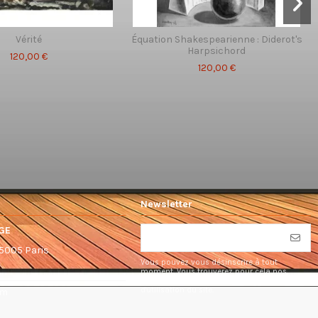
Vérité
Équation Shakespearienne : Diderot's
Harpsichord
120,00 €
120,00 €
Newsletter
GE
75005 Paris
Vous pouvez vous désinscrire à tout
moment. Vous trouverez pour cela nos
informations de contact dans les conditions
d'utilisation du site.
om