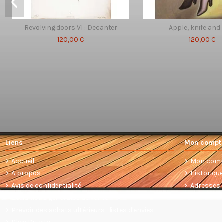
Revolving doors VI : Decanter
Apple, knife and
120,00 €
120,00 €
Liens
Mon compt
Accueil
Mon com
A propos
Historiq
Avis de confidentialité
Adresses
Conditions générales de vente
Prévoir des achats ultérieurs : listes d'envies
Plan Du site