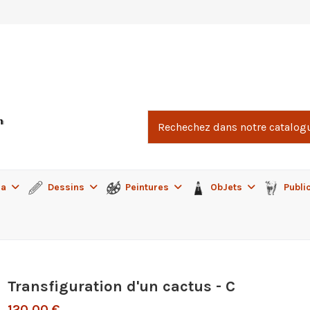
ma
Dessins
Peintures
ObJets
Publi
Transfiguration d'un cactus - C
120,00 €