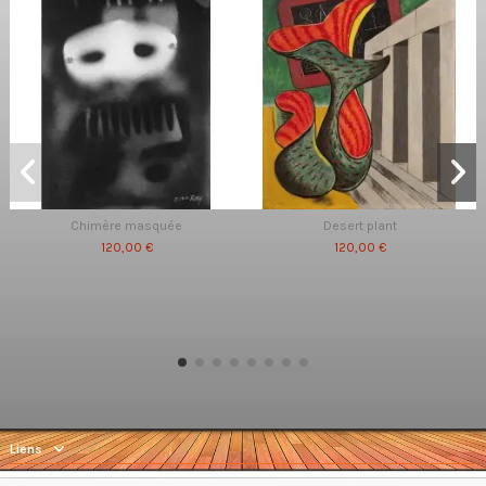
Chimère masquée
Desert plant
120,00 €
120,00 €
Liens