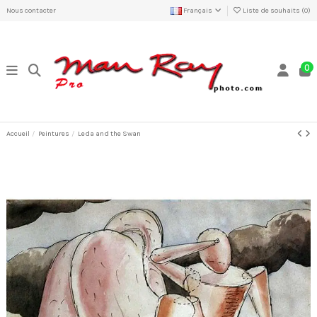
Nous contacter
Français
Liste de souhaits (
0
)
0
Accueil
Peintures
Leda and the Swan