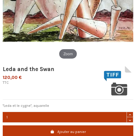
Zoom
Leda and the Swan
120,00 €
TTC
"Leda et le cygne", aquarelle
Ajouter au panier