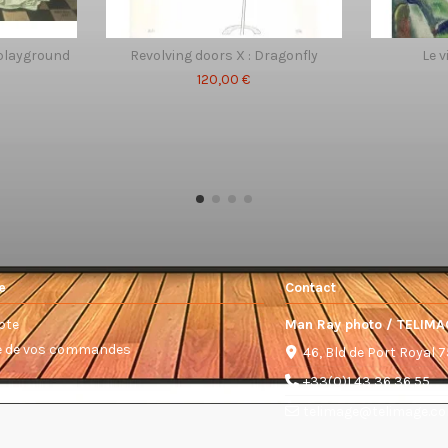
playground
Revolving doors X : Dragonfly
Le v
120,00 €
e
Contact
pte
Man Ray photo / TELIMA
ue de vos commandes
46, Bld de Port Royal 
+33(0)1 43 36 36 55
telimage@telimage.c