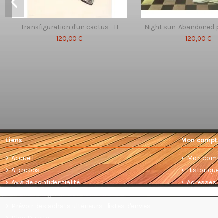
Transfiguration d'un cactus - H
Night sun-Abandoned 
120,00 €
120,00 €
Liens
Mon compt
Accueil
Mon com
A propos
Historiq
Avis de confidentialité
Adresses
Conditions générales de vente
Prévoir des achats ultérieurs : listes d'envies
Plan Du site