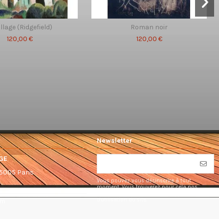
illage (Ridgefield)
Roman noir
120,00 €
120,00 €
Newsletter
GE
75005 Paris
Vous pouvez vous désinscrire à tout
moment. Vous trouverez pour cela nos
informations de contact dans les conditions
d'utilisation du site.
om