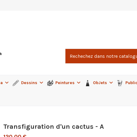
ma
Dessins
Peintures
ObJets
Publi
Transfiguration d'un cactus - A
120,00 €