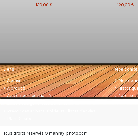
120,00 €
120,00 €
Liens
Mon compt
Accueil
Mon com
A propos
Historiq
Avis de confidentialité
Adresses
Conditions générales de vente
Prévoir des achats ultérieurs : listes d'envies
Plan Du site
Tous droits réservés © manray-photo.com