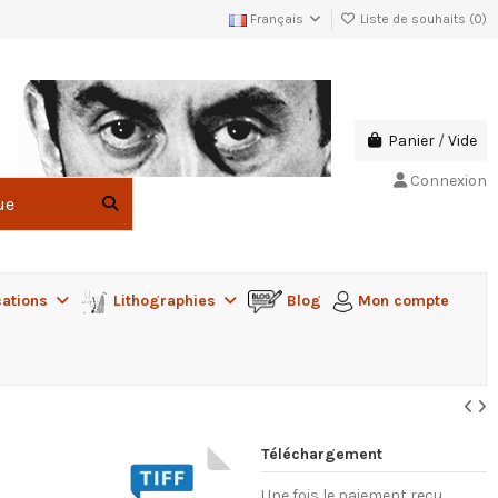
Français
Liste de souhaits (
0
)
Panier
/
Vide
Connexion
cations
Lithographies
Blog
Mon compte
Téléchargement
Une fois le paiement reçu,