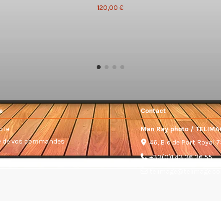
120,00 €
e
Contact
pte
Man Ray photo / TELIMA
ue de vos commandes
46, Bld de Port Royal 
+33(0)1 43 36 36 55
telimage@telimage.c