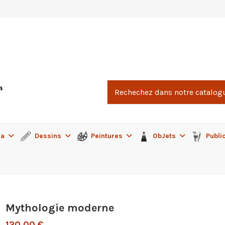
ma
Dessins
Peintures
ObJets
Publi
Mythologie moderne
120,00 €