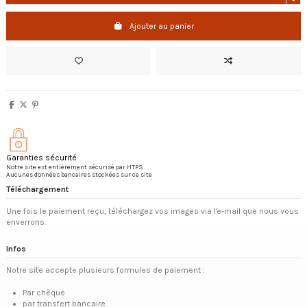
Ajouter au panier
Garanties sécurité
Notre site est entièrement sécurisé par HTPS
Aucunes données bancaires stockées sur ce site
Téléchargement
Une fois le paiement reçu, téléchargez vos images via l'e-mail que nous vous
enverrons.
Infos
Notre site accepte plusieurs formules de paiement :
Par chèque
par transfert bancaire