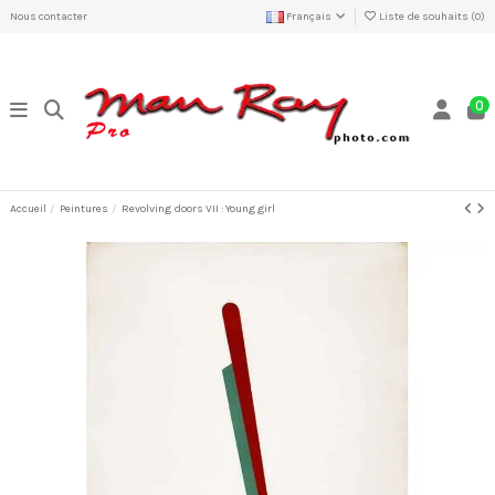
Nous contacter
Français
Liste de souhaits (
0
)
0
Accueil
Peintures
Revolving doors VII : Young girl