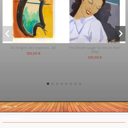
De l'origine des espèces... (E)
The Dream Laugh "Le rire de rêve"
(Ady)
120,00 €
120,00 €
Liens
Mon compte