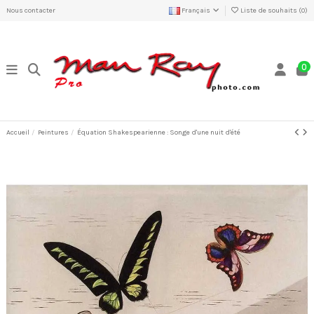
Nous contacter
Français
Liste de souhaits (
0
)
0
Accueil
Peintures
Équation Shakespearienne : Songe d'une nuit d'été