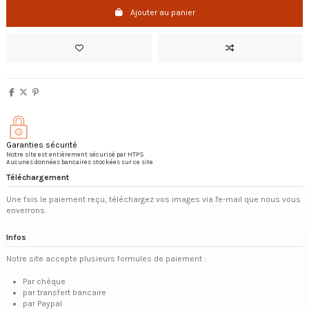
Ajouter au panier
Garanties sécurité
Notre site est entièrement sécurisé par HTPS
Aucunes données bancaires stockées sur ce site
Téléchargement
Une fois le paiement reçu, téléchargez vos images via l'e-mail que nous vous
enverrons.
Infos
Notre site accepte plusieurs formules de paiement :
Par chèque
par transfert bancaire
par Paypal