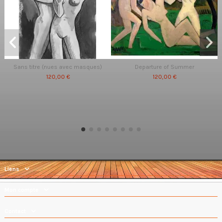
Sans titre (nues avec masques)
Departure of Summer
120,00 €
120,00 €
Liens
Mon compte
Contact