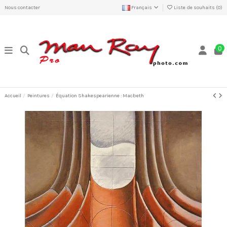
Nous contacter
Français
Liste de souhaits (
0
)
0
Accueil
Peintures
Équation Shakespearienne : Macbeth