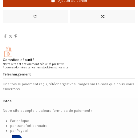
Ajouter au panier
Garanties sécurité
Notre site est entièrement sécurisé par HTPS
Aucunes données bancaires stockées sur ce site
Téléchargement
Une fois le paiement reçu, téléchargez vos images via l'e-mail que nous vous
enverrons.
Infos
Notre site accepte plusieurs formules de paiement :
Par chèque
par transfert bancaire
par Paypal