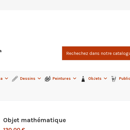
ma
Dessins
Peintures
ObJets
Publi
Objet mathématique
120,00 €