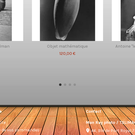
dman
Objet mathématique
Antoine "
120,00 €
e
Contact
pte
Man Ray photo / TELIMA
ue de vos commandes
46, Bld de Port Royal 