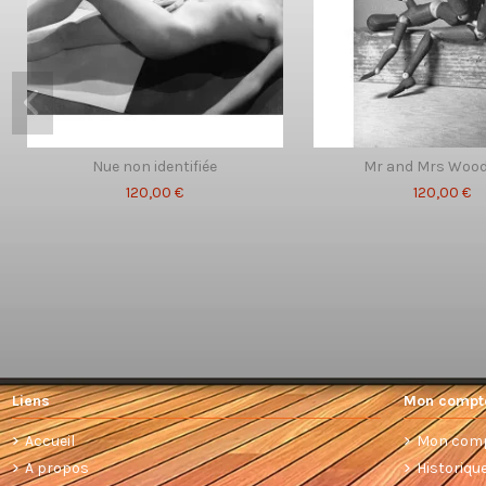
Nue non identifiée
Mr and Mrs Woo
120,00 €
120,00 €
Liens
Mon compt
Accueil
Mon com
A propos
Historiq