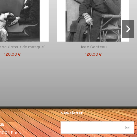
le sculpteur de masque"
Jean Cocteau
120,00 €
120,00 €
Newsletter
GE
75005 Paris