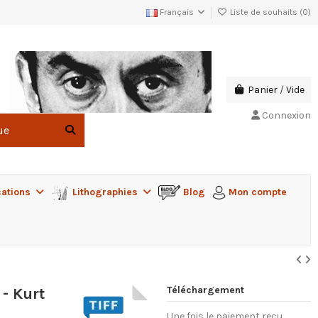
Français
Liste de souhaits (
0
)
Panier
/
Vide
Connexion
cations
Lithographies
Blog
Mon compte
Téléchargement
- Kurt
Une fois le paiement reçu,