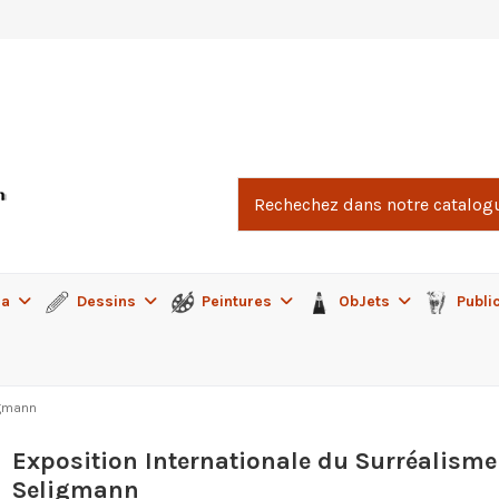
ma
Dessins
Peintures
ObJets
Publi
igmann
Exposition Internationale du Surréalisme 
Seligmann