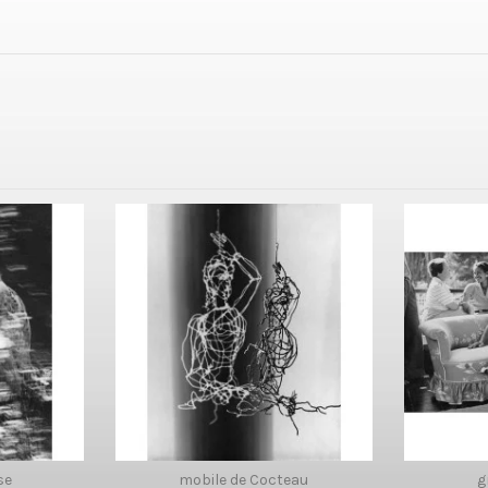
se
mobile de Cocteau
g