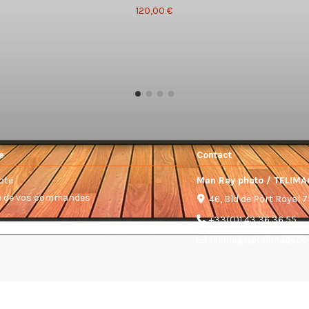
120,00 €
e
Contact
pte
Man Ray photo / TELIMA
ue de vos commandes
46, Bld de Port Royal 
+33(0)1 43 36 36 55
telimage@telimage.c