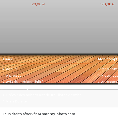
120,00 €
120,00 €
Liens
Mon compt
Accueil
Mon com
A propos
Historiq
Avis de confidentialité
Adresses
Conditions générales de vente
Prévoir des achats ultérieurs : listes d'envies
Plan Du site
Tous droits réservés © manray-photo.com