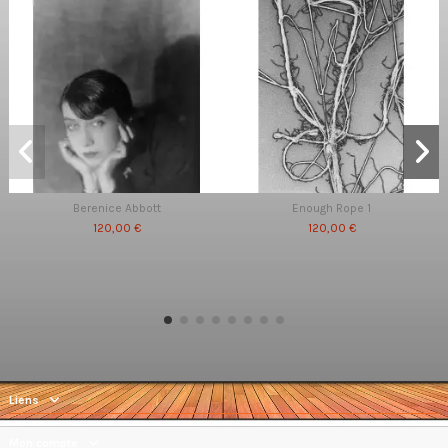
Berenice Abbott
Enough Rope 1
120,00 €
120,00 €
Liens
Mon compte