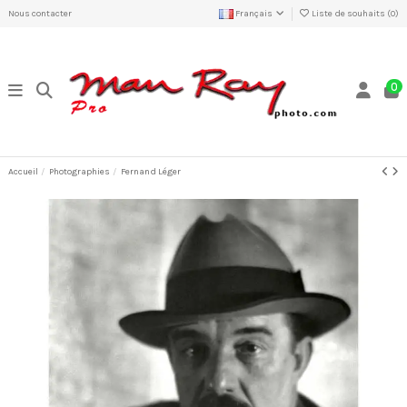
Nous contacter
Français
Liste de souhaits (
0
)
0
Accueil
Photographies
Fernand Léger