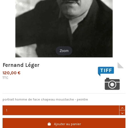
Zoom
Fernand Léger
120,00 €
TTC
portrait homme de face chapeau moustache - peintre
Ajouter au panier