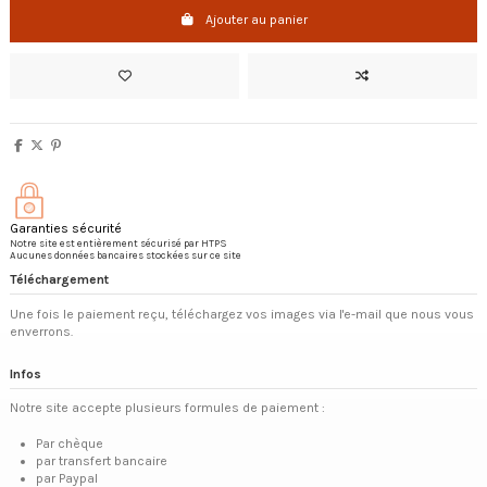
Ajouter au panier
Garanties sécurité
Notre site est entièrement sécurisé par HTPS
Aucunes données bancaires stockées sur ce site
Téléchargement
Une fois le paiement reçu, téléchargez vos images via l'e-mail que nous vous
enverrons.
Infos
Notre site accepte plusieurs formules de paiement :
Par chèque
par transfert bancaire
par Paypal