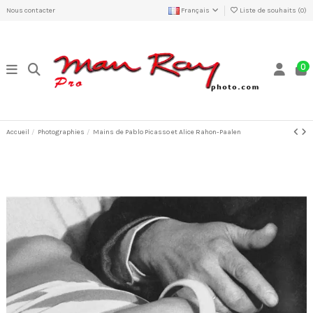
Nous contacter
Français
Liste de souhaits (
0
)
0
Accueil
Photographies
Mains de Pablo Picasso et Alice Rahon-Paalen