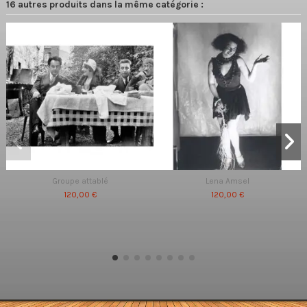
16 autres produits dans la même catégorie :
Groupe attablé
Lena Amsel
120,00 €
120,00 €