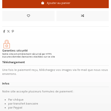
Ajouter au panier
Garanties sécurité
Notre site est entièrement sécurisé par HTPS
Aucunes données bancaires stockées sur ce site
Téléchargement
Une fois le paiement reçu, téléchargez vos images via l'e-mail que nous vous
enverrons.
Infos
Notre site accepte plusieurs formules de paiement :
Par chèque
par transfert bancaire
par Paypal