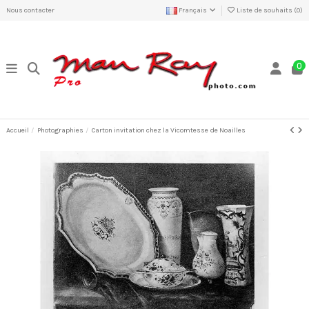
Nous contacter
Français
Liste de souhaits (
0
)
0
Accueil
Photographies
Carton invitation chez la Vicomtesse de Noailles