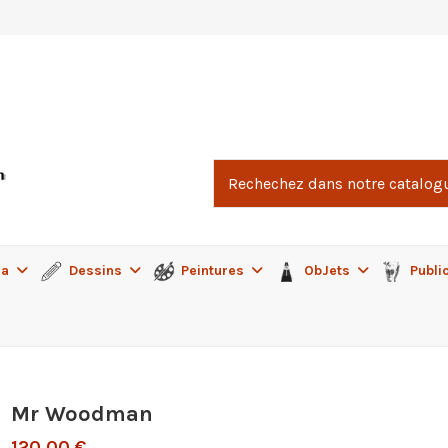
ma
Dessins
Peintures
ObJets
Publi
Mr Woodman
120,00 €