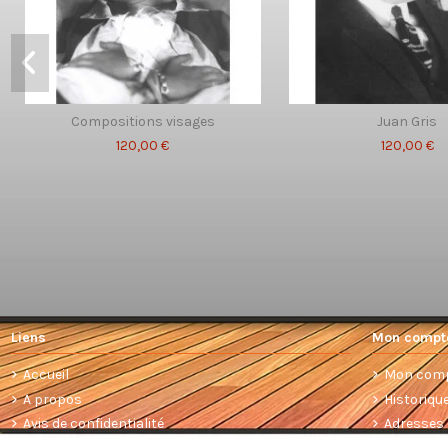
Compositions visages
Juan Gris
120,00 €
120,00 €
Liens
Mon compt
Accueil
Mon com
A propos
Historiq
Avis de confidentialité
Adresses