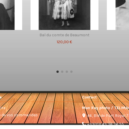
Bal du comte de Beaumont
120,00 €
e
Contact
pte
Man Ray photo / TELIMA
ue de vos commandes
46, Bld de Port Royal 
+33(0)1 43 36 36 55