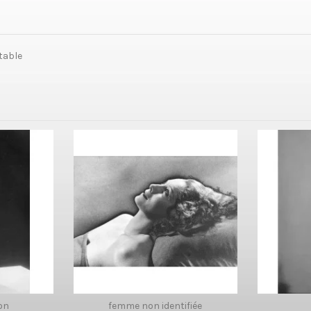
table
on
femme non identifiée