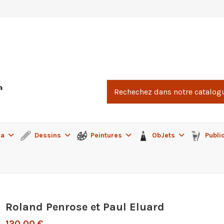
ma
Dessins
Peintures
ObJets
Publi
Roland Penrose et Paul Eluard
120,00 €