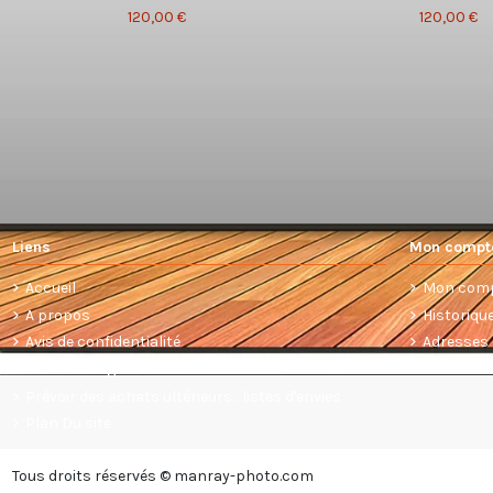
120,00 €
120,00 €
Liens
Mon compt
Accueil
Mon com
A propos
Historiq
Avis de confidentialité
Adresses
Conditions générales de vente
Prévoir des achats ultérieurs : listes d'envies
Plan Du site
Tous droits réservés © manray-photo.com