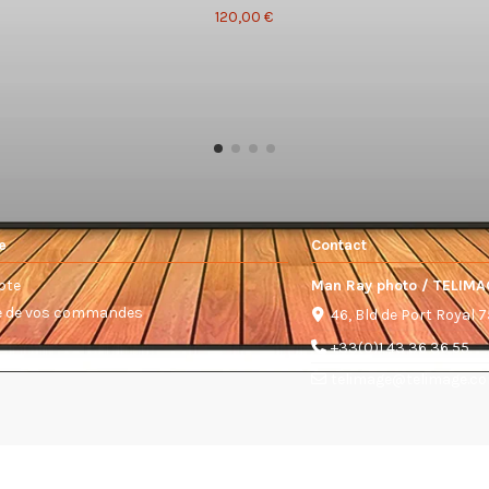
120,00 €
e
Contact
pte
Man Ray photo / TELIMA
ue de vos commandes
46, Bld de Port Royal 
+33(0)1 43 36 36 55
telimage@telimage.c