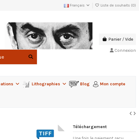
Français
Liste de souhaits (
0
)
Panier
/
Vide
Connexion
cations
Lithographies
Blog
Mon compte
Téléchargement
Une fois le paiement reçu,