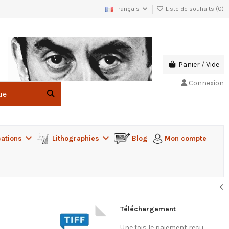
Français
Liste de souhaits (
0
)
Panier
/
Vide
Connexion
cations
Lithographies
Blog
Mon compte
Téléchargement
Une fois le paiement reçu,