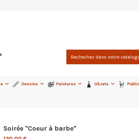
ma
Dessins
Peintures
ObJets
Publi
Soirée "Coeur à barbe"
120,00 €